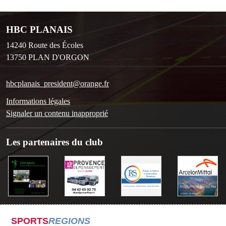
HBC PLANAIS
14240 Route des Écoles
13750
PLAN D'ORGON
hbcplanais_president@orange.fr
Informations légales
Signaler un contenu inapproprié
Les partenaires du club
SPORTS
REGIONS