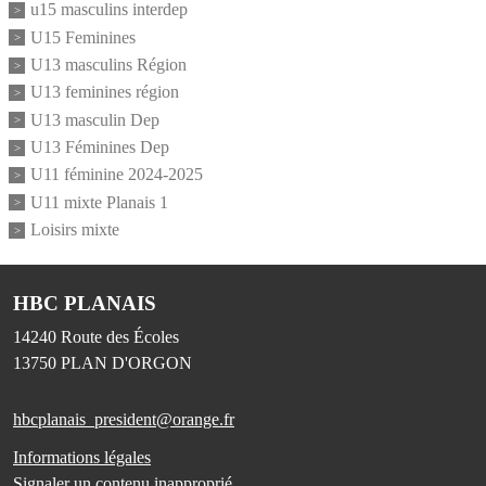
u15 masculins interdep
U15 Feminines
U13 masculins Région
U13 feminines région
U13 masculin Dep
U13 Féminines Dep
U11 féminine 2024-2025
U11 mixte Planais 1
Loisirs mixte
HBC PLANAIS
14240 Route des Écoles
13750
PLAN D'ORGON
hbcplanais_president@orange.fr
Informations légales
Signaler un contenu inapproprié