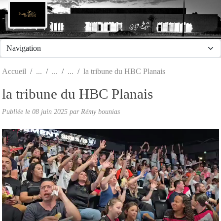
Panneau de gestion des cookies
Accueil
la tribune du HBC Planais
la tribune du HBC Planais
Publiée le
08 juin 2025
par Rémy bounias