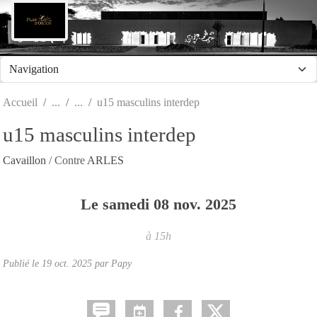
Panneau de gestion des cookies
Accueil
u15 masculins interdep
u15 masculins interdep
Cavaillon
/ Contre
ARLES
Le
samedi
08
nov.
2025
à 15h
Publié le
19 oct. 2025
par Papy