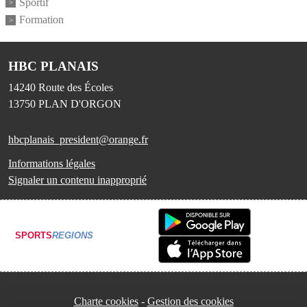
Sportif
Formation
HBC PLANAIS
14240 Route des Écoles
13750
PLAN D'ORGON
hbcplanais_president@orange.fr
Informations légales
Signaler un contenu inapproprié
SPORTS
REGIONS
Charte cookies
Gestion des cookies