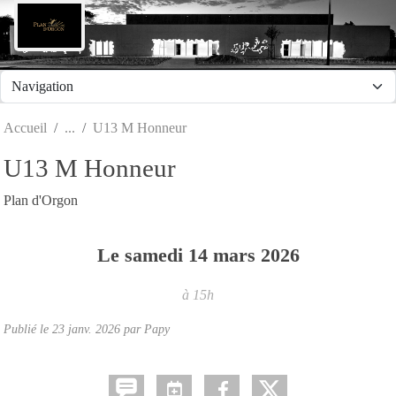
Panneau de gestion des cookies
Accueil
U13 M Honneur
U13 M Honneur
Plan d'Orgon
Le
samedi
14
mars
2026
à 15h
Publié le
23 janv. 2026
par Papy