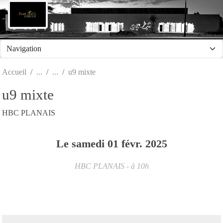
Panneau de gestion des cookies
Accueil
u9 mixte
u9 mixte
HBC PLANAIS
Le
samedi
01
févr.
2025
HBC PLANAIS
- à 10h