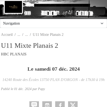
Panneau de gestion des cookies
Accueil
U11 Mixte Planais 2
U11 Mixte Planais 2
HBC PLANAIS
Le
samedi
07
déc.
2024
14240 Route des Écoles
13750
PLAN D'ORGON
- de 17h30 à 19h
Publié le
01 déc. 2024
par Papy