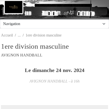
Panneau de gestion des cookies
Accueil
1ere division masculine
1ere division masculine
AVIGNON HANDBALL
Le
dimanche
24
nov.
2024
AVIGNON HANDBALL
- à 16h