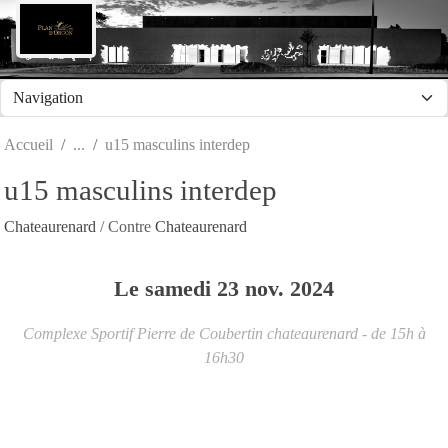
Panneau de gestion des cookies
Accueil
u15 masculins interdep
u15 masculins interdep
Chateaurenard
/ Contre
Chateaurenard
Le
samedi
23
nov.
2024
Complexe Sportif Pierre de Coubertin
chateaurenard
- de 15h à
16h30