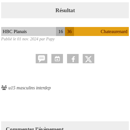
Résultat
HBC Planais
16
36
Chateaurenard
Publié le
01 nov. 2024
par Papy
u15 masculins interdep
Commentez l’évènement