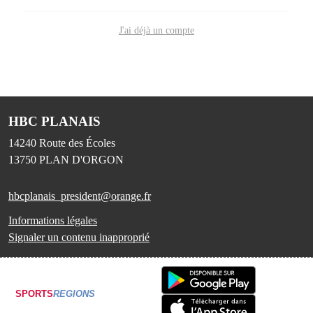
J'ai déjà un compte
HBC PLANAIS
14240 Route des Écoles
13750
PLAN D'ORGON
hbcplanais_president@orange.fr
Informations légales
Signaler un contenu inapproprié
SPORTS
REGIONS